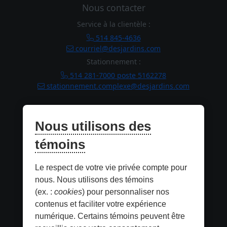
Nous contacter
Service à la clientèle :
514 845-4636
courriel@desjardins.com
Stationnement :
514 281-7000 poste 5162278
stationnement.complexe@desjardins.com
Horaires
Nous utilisons des
Lundi : 10h
à
18h
Mardi : 10h
à
18h
témoins
Mercredi : 10h
à
18h
Jeudi : 10h
à
21h
Le respect de votre vie privée compte pour
Vendredi : 10h
à
21h
Samedi : 10h
à
17h
nous. Nous utilisons des témoins
Dimanche : 10h
à
17h
(ex. :
cookies
) pour personnaliser nos
contenus et faciliter votre expérience
numérique. Certains témoins peuvent être
Informations