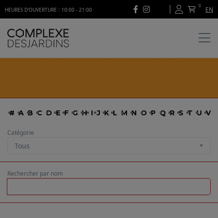
0
EN
HEURES D'OUVERTURE : 10:00 - 21:00
#
A
B
C
D
E
F
G
H
I
J
K
L
M
N
O
P
Q
R
S
T
U
V
Catégorie
Rechercher par nom