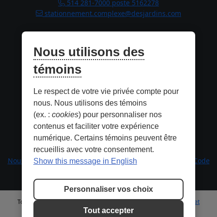
514 281-7000 poste 5162278
stationnement.complexe@desjardins.com
Horaires
Nous utilisons des
Lundi : 10h
à
18h
Mardi : 10h
à
18h
témoins
Mercredi : 10h
à
18h
Jeudi : 10h
à
21h
Le respect de votre vie privée compte pour
Vendredi : 10h
à
21h
Samedi : 10h
à
17h
nous. Nous utilisons des témoins
Dimanche : 10h
à
17h
(ex. :
cookies
) pour personnaliser nos
contenus et faciliter votre expérience
numérique. Certains témoins peuvent être
Informations
recueillis avec votre consentement.
Nous joindre
|
Qui sommes-nous
|
Service de location
|
Code
Show this message in English
de conduite
|
Personnaliser vos choix
Tous droits réservés © 2026
Politique de confidentialité
|
Termes et
conditions
|
Personnaliser les témoins
Tout accepter