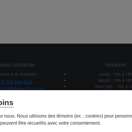
Nous contacter
Horaires
rvice à la clientèle :
Lundi : 10h
à
18
Mardi : 10h
à
18
514 845-4636
Mercredi : 10h
à
1
rriel@desjardins.com
Jeudi : 10h
à
21h
Stationnement :
Vendredi : 10h
à
2
oins
281-7000 poste 5162278
Samedi : 10h
à
17
ent.complexe@desjardins.com
Dimanche : 10h
à
1
ur nous. Nous utilisons des témoins (ex. :
cookies
) pour personna
peuvent être recueillis avec votre consentement.