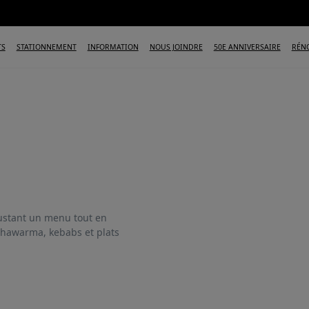
TS
STATIONNEMENT
INFORMATION
NOUS JOINDRE
50E ANNIVERSAIRE
RÉN
gustant un menu tout en
 shawarma, kebabs et plats