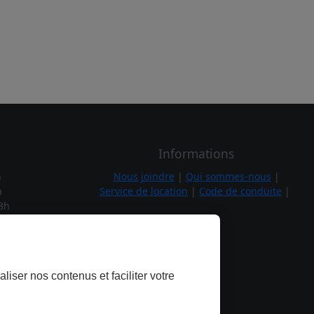
Informations
h
Nous joindre
|
Qui sommes-nous
|
h
Service de location
|
Code de conduite
|
8h
1h
h
7h
liser nos contenus et faciliter votre