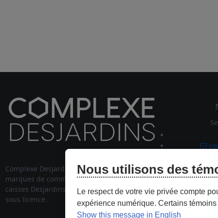
Se
cou
Nous utilisons des tém
MD
Complexe Desjardins
et son logo sont des
514 
marques de commerce de la Fédération des
stationnem
caisses Desjardins du Québec, employées
Le respect de votre vie privée compte po
sous licence.
expérience numérique. Certains témoins 
Show this message in English