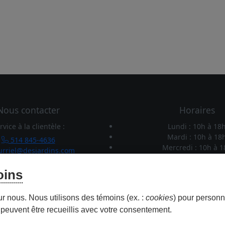
Nous contacter
Horaires
rvice à la clientèle :
Lundi : 10h
à
18
Mardi : 10h
à
18
514 845-4636
Mercredi : 10h
à
1
rriel@desjardins.com
Jeudi : 10h
à
21h
Stationnement :
Vendredi : 10h
à
2
oins
281-7000 poste 5162278
Samedi : 10h
à
17
ent.complexe@desjardins.com
Dimanche : 10h
à
1
ur nous. Nous utilisons des témoins (ex. :
cookies
) pour personna
peuvent être recueillis avec votre consentement.