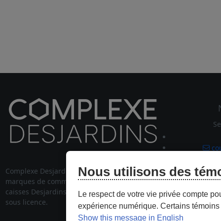
Se
cou
Nous utilisons des tém
MD
Complexe Desjardins
et son logo sont des
514 
marques de commerce de la Fédération des
stationnem
caisses Desjardins du Québec, employées
Le respect de votre vie privée compte po
sous licence.
expérience numérique. Certains témoins 
Show this message in English