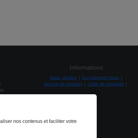
Informations
h
Nous joindre
|
Qui sommes-nous
|
h
Service de location
|
Code de conduite
|
8h
1h
h
7h
liser nos contenus et faciliter votre