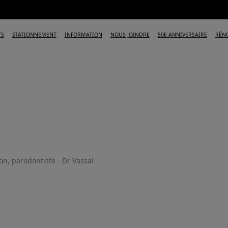
TS
STATIONNEMENT
INFORMATION
NOUS JOINDRE
50E ANNIVERSAIRE
RÉN
on, parodontiste - Dr Vassal