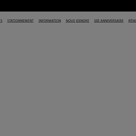
TS
STATIONNEMENT
INFORMATION
NOUS JOINDRE
50E ANNIVERSAIRE
RÉN