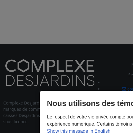
Se
cou
Nous utilisons des tém
MD
Complexe Desjardins
et son logo sont des
514 
marques de commerce de la Fédération des
stationnem
caisses Desjardins du Québec, employées
Le respect de votre vie privée compte po
sous licence.
expérience numérique. Certains témoins 
Show this message in English