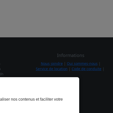
Informations
h
Nous joindre
|
Qui sommes-nous
|
h
Service de location
|
Code de conduite
|
8h
1h
h
7h
liser nos contenus et faciliter votre