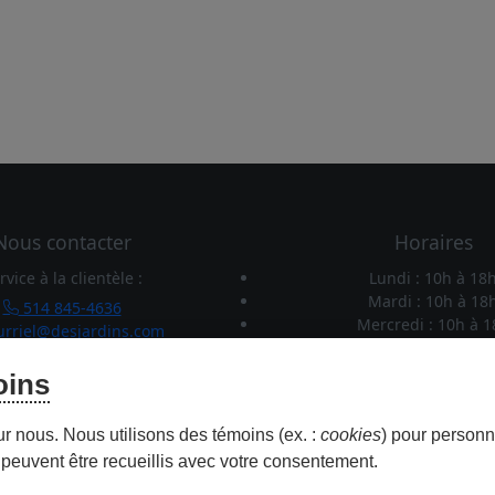
Nous contacter
Horaires
rvice à la clientèle :
Lundi : 10h
à
18
Mardi : 10h
à
18
514 845-4636
Mercredi : 10h
à
1
rriel@desjardins.com
Jeudi : 10h
à
21h
Stationnement :
Vendredi : 10h
à
2
oins
281-7000 poste 5162278
Samedi : 10h
à
17
ent.complexe@desjardins.com
Dimanche : 10h
à
1
ur nous. Nous utilisons des témoins (ex. :
cookies
) pour personna
peuvent être recueillis avec votre consentement.