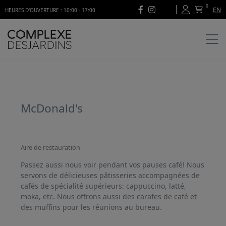
0
EN
HEURES D'OUVERTURE : 10:00 - 17:00
McDonald's
Aire de restauration
Passez aussi nous voir pendant vos pauses café! Nous
servons de délicieuses pâtisseries accompagnées de
cafés de spécialité supérieurs: cappuccino, latté,
moka, etc. Nous offrons aussi des carafes de café et
des muffins pour les réunions au bureau.