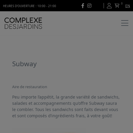
0
EN
HEURES D'OUVERTURE : 10:00 - 21:00
Subway
Aire de restauration
Peu importe l’appétit, la grande variété de sandwichs,
salades et accompagnements qu’offre Subway saura
le combler. Tous les sandwichs sont faits devant vous
et sont composés d’ingrédients frais, à votre goût!